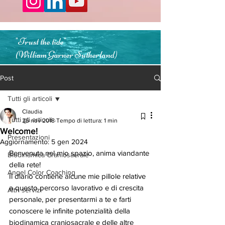
"Trust the tide"
(William Garner Sutherland)
Post
Tutti gli articoli
Claudia
Tutti gli articoli
26 nov 2018
Tempo di lettura: 1 min
Welcome!
Presentazioni
Aggiornamento:
5 gen 2024
Benvenuta nel mio spazio, anima viandante 
Biodinamica Craniosacrale
della rete! 
Angel Color Coaching
Il diario contiene alcune mie pillole relative 
a questo percorso lavorativo e di crescita 
Altri servizi
personale, per presentarmi a te e farti 
conoscere le infinite potenzialità della 
biodinamica craniosacrale e delle altre 