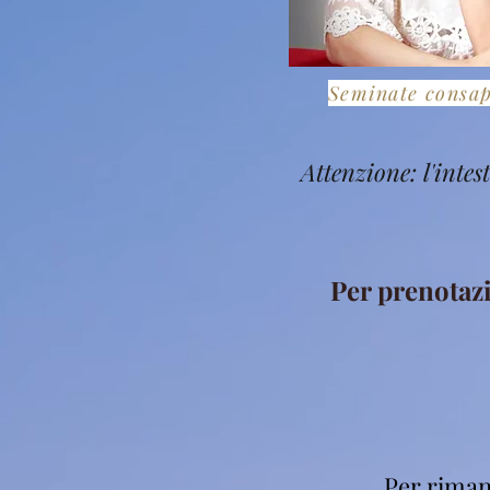
Seminate consa
Attenzione: l'inte
Per prenotaz
Per riman