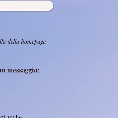
lla della homepage.
 un messaggio:
oi anche