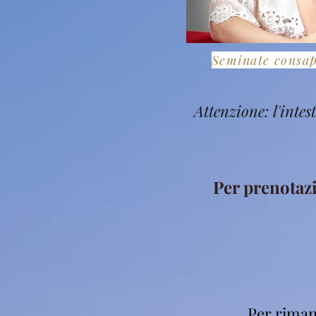
Seminate consa
Attenzione: l'inte
Per prenotaz
Per riman