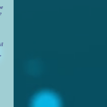
ne
e
il
”