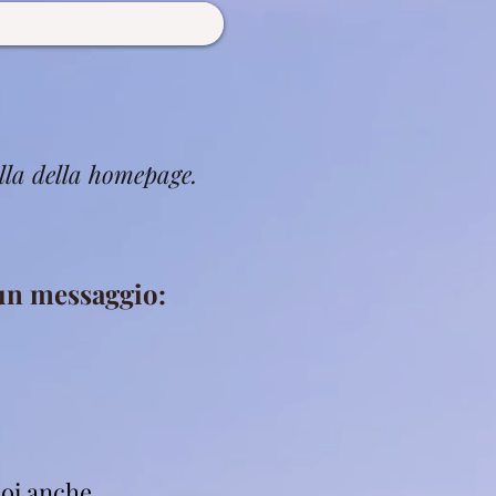
lla della homepage.
 un messaggio:
oi anche