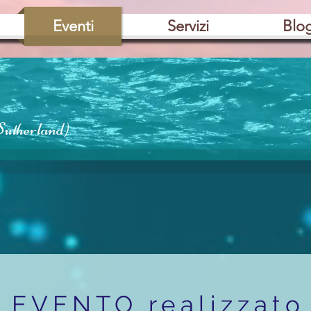
Eventi
Servizi
Blo
Sutherland)
EVENTO realizzato