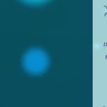
“
p
D
– 