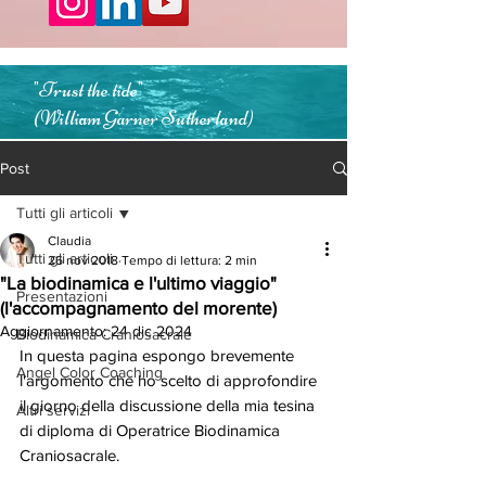
"Trust the tide"
(William Garner Sutherland)
Post
Tutti gli articoli
Claudia
Tutti gli articoli
26 nov 2018
Tempo di lettura: 2 min
"La biodinamica e l'ultimo viaggio"
Presentazioni
(l'accompagnamento del morente)
Aggiornamento:
24 dic 2024
Biodinamica Craniosacrale
In questa pagina espongo brevemente 
Angel Color Coaching
l'argomento che ho scelto di approfondire 
il giorno della discussione della mia tesina 
Altri servizi
di diploma di Operatrice Biodinamica 
Craniosacrale. 