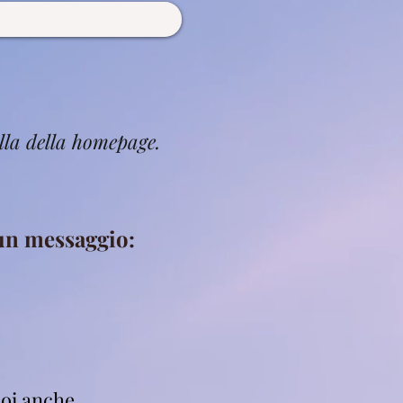
lla della homepage.
 un messaggio:
oi anche