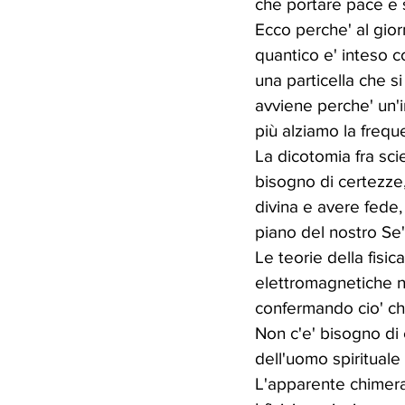
che portare pace e s
Ecco perche' al giorn
quantico e' inteso 
una particella che s
avviene perche' un'
più alziamo la frequ
La dicotomia fra sci
bisogno di certezze,
divina e avere fede,
piano del nostro Se'
Le teorie della fisic
elettromagnetiche ne
confermando cio' che e
Non c'e' bisogno di e
dell'uomo spirituale
L'apparente chimera i