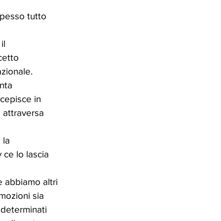
pesso tutto 
il 
cetto 
zionale. 
nta 
rcepisce in 
 attraversa 
 la 
 ce lo lascia 
e abbiamo altri 
mozioni sia 
 determinati 