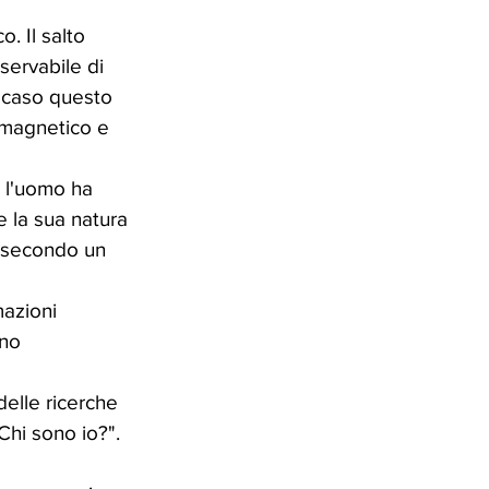
. Il salto 
ervabile di 
i caso questo 
omagnetico e 
 l'uomo ha 
e la sua natura 
o secondo un 
mazioni 
no 
delle ricerche 
hi sono io?". 