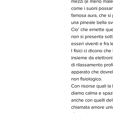
mezzi (e meno male, 
come i suoni possano
famosa aura, che si 
una pineale bella sv
Cio' che emette ques
non si presenta sot
esseri viventi e fra l
I fisici ci dicono ch
insieme da elettron
di rilassamento pro
apparato che dovreb
non fisiologico. 
Con risorse quali la
diamo calma e spazio
anche con quelli del
chiamata amore univ