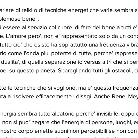
lare di reiki o di tecniche energetiche varie sembra s
olemose bene". 
 essere al servizio col cuore, di fare del bene a tutti e' 
e. L'amore pero', non e' rappresentato solo da un con
tutto cio' che esiste ha soprattutto una frequenza vibra
lo come l'onda piu' potente di tutte, perche' rapprese
dualita', di quella separazione io versus altri che si pe
e' su questo pianeta. Sbaragliando tutti gli ostacoli, ci
te le tecniche che si vogliono, ma e' questa frequenza
iuta a risolvere efficacemente i disagi. Anche Rene' Mey
nergia sembra tutto aleatorio perche' invisibile, eppur
 e non si puo' negare che l'energia di persone, luoghi, e
l nostro corpo emette suoni non percepibili se non con