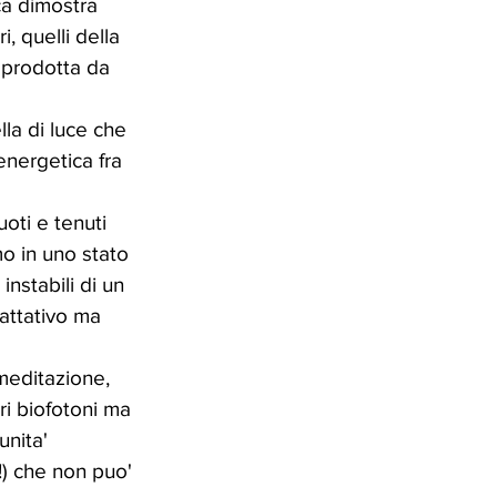
ca dimostra 
 quelli della 
 prodotta da 
la di luce che 
nergetica fra 
oti e tenuti 
o in uno stato 
stabili di un 
attativo ma 
meditazione, 
ri biofotoni ma 
nita' 
) che non puo' 