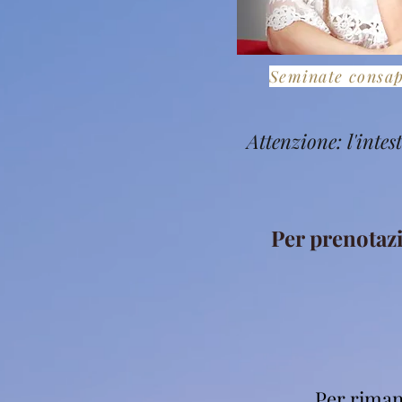
Seminate consa
Attenzione: l'inte
Per prenotaz
Per riman