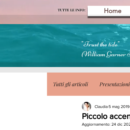
Home
TUTTE LE INFO:
"Trust the tide"
(William Garner 
Tutti gli articoli
Presentazioni
Claudia
5 mag 2019
Piccolo accenn
Aggiornamento:
24 dic 20