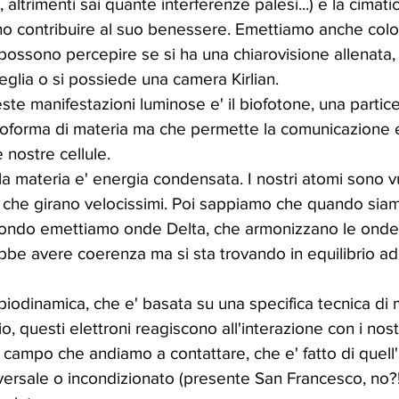
altrimenti sai quante interferenze palesi...) e la cimati
 contribuire al suo benessere. Emettiamo anche colori,
possono percepire se si ha una chiarovisione allenata,
eglia o si possiede una camera Kirlian. 
te manifestazioni luminose e' il biofotone, una particel
toforma di materia ma che permette la comunicazione e
e nostre cellule. 
e la materia e' energia condensata. I nostri atomi sono vu
i che girano velocissimi. Poi sappiamo che quando siam
fondo emettiamo onde Delta, che armonizzano le onde in
be avere coerenza ma si sta trovando in equilibrio ad
 biodinamica, che e' basata su una specifica tecnica di 
, questi elettroni reagiscono all'interazione con i nost
 campo che andiamo a contattare, che e' fatto di quell'u
ersale o incondizionato (presente San Francesco, no?!