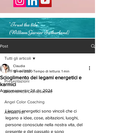
"Trust the tide"
(William Garner Sutherland)
Post
Tutti gli articoli
Claudia
Tutti gli articoli
18 nov 2020
Tempo di lettura: 1 min
Scioglimento dei legami energetici e
Presentazioni
karmici
Aggiornamento:
24 dic 2024
Biodinamica Craniosacrale
Angel Color Coaching
I legami energetici sono vincoli che ci 
Altri servizi
legano a idee, cose, abitazioni, luoghi, 
persone conosciute nella nostra vita, del 
presente e del passato e sono 