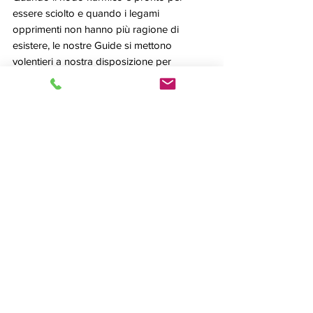
essere sciolto e quando i legami 
opprimenti non hanno più ragione di 
esistere, le nostre Guide si mettono 
volentieri a nostra disposizione per 
sciogliere i nostri vincoli ed aiutarci a 
progredire alleggeriti da questi fardelli.
Queste meditazioni possono essere svolte 
in studio e in smart working.
Trattamenti autorizzati dall'Angel Color 
Academy di Elisa Munari. Certificazione 
SIAF
Angel Color Coaching