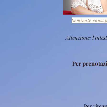
Seminate consa
Attenzione: l'inte
Per prenotaz
Per riman