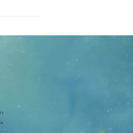
i e
ta