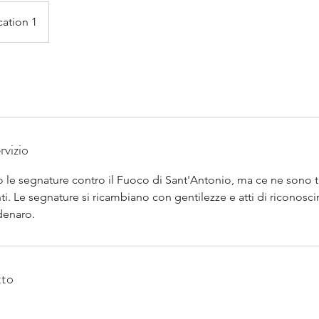
cation 1
rvizio
 le segnature contro il Fuoco di Sant'Antonio, ma ce ne sono t
nti. Le segnature si ricambiano con gentilezze e atti di riconos
denaro.
tto