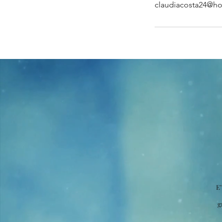
claudiacosta24@ho
E’
g