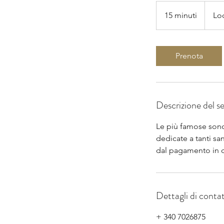
15 minuti
1
Lo
5
m
i
Prenota
n
u
t
i
Descrizione del se
Le più famose sono
dedicate a tanti sa
dal pagamento in 
Dettagli di conta
+ 340 7026875