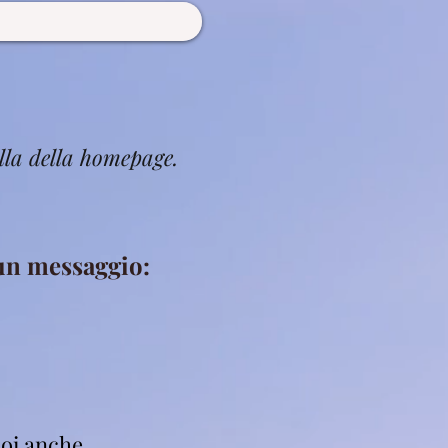
lla della homepage.
 un messaggio:
oi anche