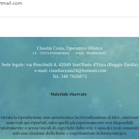
tmail.com
Claudia Costa, Operatrice Olistica
CF: CSTCLD76D64F463O - P.IVA: IT
02828050357
Sede legale: via Ponchielli 4, 42049 Sant'Ilario d'Enza (Reggio Emilia)
e-mail:
claudiacosta24@hotmail.com
Tel. 340 7026875
Materiale riservato
 vietata la riproduzione non autorizzata e la rivendicazione di idee, contenut
materiali qui riportati. salvo quelli già espressamente resi disponibili
ratuitamente e senza vincoli di copyright dalla rete. Copia dei testi consenti
solo con citazione della fonte e rispettandone la forma integra.