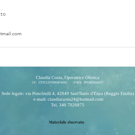
tto
tmail.com
Claudia Costa, Operatrice Olistica
CF: CSTCLD76D64F463O - P.IVA: IT
02828050357
Sede legale: via Ponchielli 4, 42049 Sant'Ilario d'Enza (Reggio Emilia)
e-mail:
claudiacosta24@hotmail.com
Tel. 340 7026875
Materiale riservato