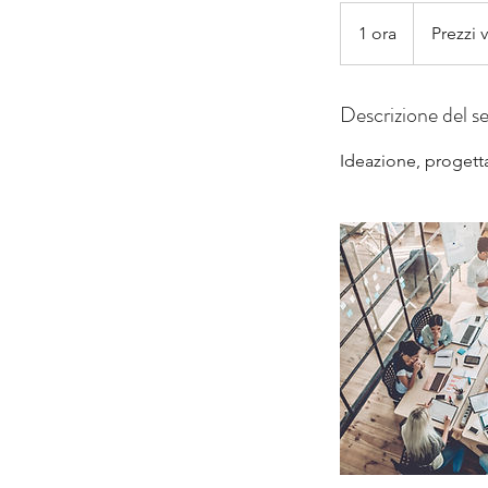
Prezzi
variabili
1 ora
1
Prezzi v
o
r
Descrizione del se
Ideazione, progetta