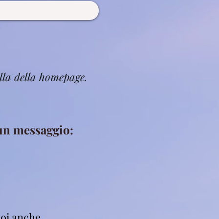
lla della homepage.
 un messaggio:
oi anche