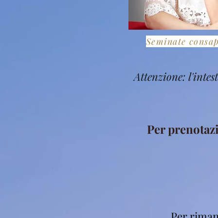
Seminate consa
Attenzione: l'inte
Per prenotaz
Per riman